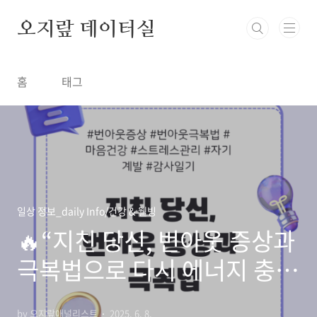
본문 바로가기
오지랖 데이터실
홈
태그
일상 정보_daily Info/건강 & 웰빙
🔥“지친 당신, 번아웃 증상과
극복법으로 다시 에너지 충전
하기!”🔥
by 오지랖애널리스트
2025. 6. 8.