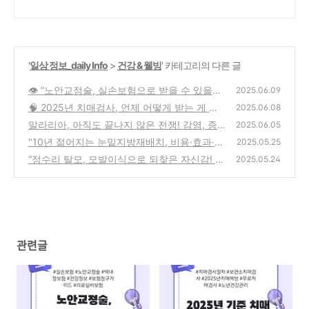
'
일상 정보_daily Info
>
건강 & 웰빙
' 카테고리의 다른 글
👁️ “노안교정술, 실손보험으로 받을 수 있을
2025.06.09
까?” 놓치면 손해 보는 보험 가이드
🧠 2025년 치매검사, 언제 어떻게 받는 게 맞
(2)
2025.06.08
을까? 절차부터 무료검사 방법까지 완벽 정리!
말라리아, 아직도 끝나지 않은 전쟁! 감염, 증
2025.06.05
상, 치료부터 백신·진단·투자까지 한 번에 파헤
(2)
"10년 젊어지는 눈밑지방재배치, 비용·효과·후
2025.05.25
치기 🦟💉
기까지 완벽 해부! 👀✨"
(2)
“정수리 탈모, 모발이식으로 되찾은 자신감! 비
(0)
2025.05.24
용부터 리얼 후기까지 완벽 정리”
(3)
관련글