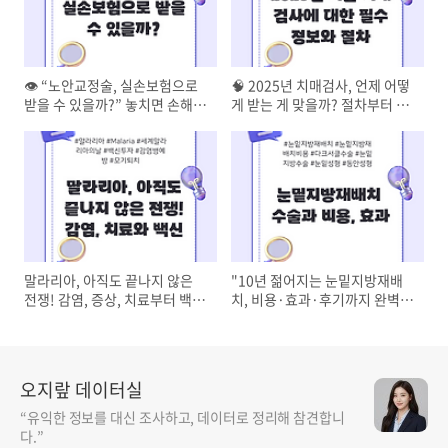
👁️ “노안교정술, 실손보험으로
🧠 2025년 치매검사, 언제 어떻
받을 수 있을까?” 놓치면 손해
게 받는 게 맞을까? 절차부터 무
보는 보험 가이드
료검사 방법까지 완벽 정리!
말라리아, 아직도 끝나지 않은
"10년 젊어지는 눈밑지방재배
전쟁! 감염, 증상, 치료부터 백신
치, 비용·효과·후기까지 완벽
·진단·투자까지 한 번에 파헤치
해부! 👀✨"
기 🦟💉
오지랖 데이터실
“유익한 정보를 대신 조사하고, 데이터로 정리해 참견합니
다.”