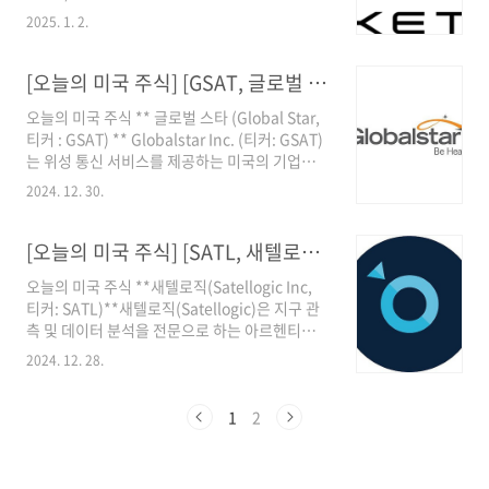
신적인 기업입니다. 회사는 소형 위성과 관련된
약 200개 이상의 위성(Dove, SkySat 등)을 운용
2025. 1. 2.
발사 서비스를 제공하고, 우주 시스템 설계 및 제
하며, 전 세계에서 가장 빈번히 지구를 관측하는
조를 통해 우주 산업의 핵심 플레이어로 자리 잡
위성 데이터 네트워크를 보유하고 있습니다.(2)
고 있습니다. 아래는 로켓랩에 대한 상세한 설명
[오늘의 미국 주식] [GSAT, 글로벌 스타] 3분 공부 프로젝트
주요 서..
입니다:1. 회사 개요 설립: 2006년 본사: 캘리포
오늘의 미국 주식 ** 글로벌 스타 (Global Star,
니아주 롱비치, 미국 주요 서비스: 소형 로켓 발사
티커 : GSAT) ** Globalstar Inc. (티커: GSAT)
(Electron) 위성 플랫폼 설계 및 제조
는 위성 통신 서비스를 제공하는 미국의 기업으
(Photon) 재사용 가능한 중형 로켓 개발
로, 전 세계에 음성 및 데이터 통신 솔루션을 제공
(Neutron) 우주 시스템 설계 및 우주선 부품 제
2024. 12. 30.
합니다. 주요 서비스 및 제품: 위성 전화: 지상 네
조2. 주요 제품 및 서비스Electron 로켓 세계 최
트워크가 없는 지역에서도 음성 통화를 가능하게
초의 소형 로켓으로, 최대 300kg의 탑재물을..
합니다. 데이터 통신: 원격 지역에서의 데이터 전
[오늘의 미국 주식] [SATL, 새텔로직] 3분 공부 프로젝트
송 및 인터넷 접속을 지원합니다. SPOT 디바이
오늘의 미국 주식 **새텔로직(Satellogic Inc,
스: 위성 기반의 개인 추적 및 긴급 구조 요청 장
티커: SATL)**새텔로직(Satellogic)은 지구 관
치로, 야외 활동 시 안전을 도모합니다.최근 주요
측 및 데이터 분석을 전문으로 하는 아르헨티나
뉴스: 애플과의 파트너십: 2024년 11월 1일, 애
기반의 기업입니다. 이 회사는 소형 위성을 활용
플은 글로벌스타에 최대 15억 달러를 투자하여
2024. 12. 28.
하여 고해상도의 지구 관측 이미지를 제공하며,
아이폰의 위성 통신 서비스를 확장하기로 발표했
다양한 산업과 정부 부문에서 활용 가능한 데이
습니다. 이 투자에는 11억 달러의 현금과 4..
터를 제공합니다.1. 회사 개요 산업: 항공우주 및
1
2
지구 관측 설립: 2010년 본사 위치: 아르헨티나
부에노스아이레스 상장 거래소: NASDAQ 웹사
이트: www.satellogic.com 새텔로직은 기존의