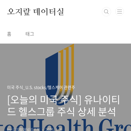
본문 바로가기
오지랖 데이터실
홈
태그
미국 주식_U.S. stocks/헬스케어 관련주
[오늘의 미국 주식] 유나이티
드 헬스그룹 주식 상세 분석
by 오지랖애널리스트
2025. 1. 8.