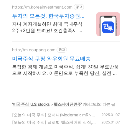
https://m.koreainvestment.com
광고
투자의 모든것, 한국투자증권
지금은 한국투자!
자녀 계좌개설하면 최대 국내주식
2주+2만원 드려요! 조건충족시 최
대국내주식 2주+2만원 기회
http://m.coupang.com
광고
미국주식 쿠팡 와우회원 무료배송
복잡한 경제 개념도 미국주식, 쉽게! 30일 무료반품
으로 시작하세요. 이론만으로 부족한 당신, 실전 투
자 전략을 쿠팡에서 바로 만나보세요.
'
미국 주식_U.S. stocks
>
헬스케어 관련주
' 카테고리의 다른 글
[오늘의 미국 주식] 모더나(Moderna): mRNA
2025.01.07
기술로 혁신을 선도하는 바이오테크 기업
[오늘의 미국 주식] 글로벌 헬스케어의 상징,
(1)
2025.01.07
존슨앤드존슨(Johnson & Johnson)
(3)